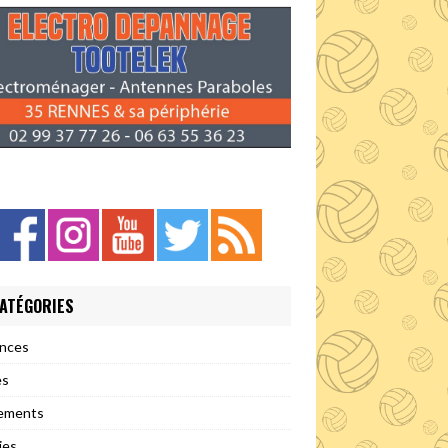
ATÉGORIES
nces
es
ements
ies