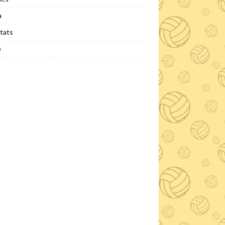
a
tats
o