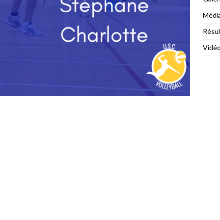
Médi
Résul
Vidé