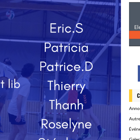
C
Anno
Autr
Évén
Galer