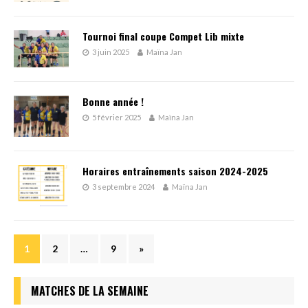
Tournoi final coupe Compet Lib mixte
3 juin 2025
Maïna Jan
Bonne année !
5 février 2025
Maïna Jan
Horaires entraînements saison 2024-2025
3 septembre 2024
Maïna Jan
1
2
…
9
»
MATCHES DE LA SEMAINE