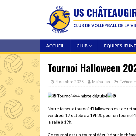
US CHÂTEAUGI
CLUB DE VOLLEYBALL DE LA V
ACCUEIL
CLUB
EQUIPES JEUNE
Tournoi Halloween 20
4 octobre 2025
Maïna Jan
Événeme
Tournoi 4×4 mixte déguisé
Notre fameux tournoi d’Halloween est de retou
vendredi 17 octobre à 19h30 pour un tournoi 4×
la salle à 19h.
Ce tournoi est un tournoi déguisé sur le thèm