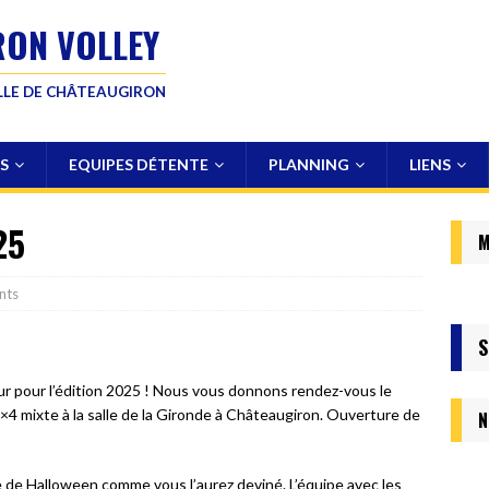
RON VOLLEY
ILLE DE CHÂTEAUGIRON
S
EQUIPES DÉTENTE
PLANNING
LIENS
25
M
nts
S
r pour l’édition 2025 ! Nous vous donnons rendez-vous le
4 mixte à la salle de la Gironde à Châteaugiron. Ouverture de
N
e de Halloween comme vous l’aurez deviné. L’équipe avec les