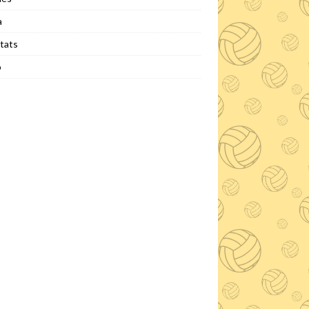
a
tats
o