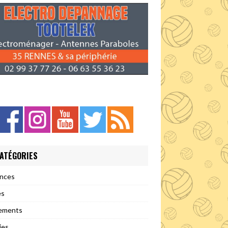
ATÉGORIES
nces
es
ements
ies