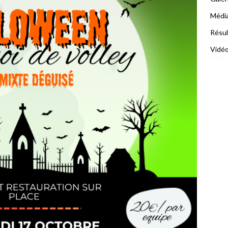
Médi
Résul
Vidé