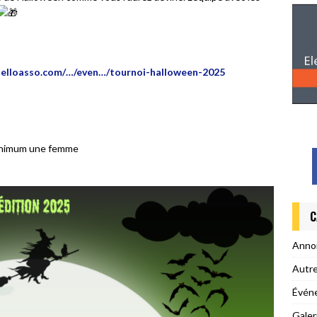
helloasso.com/…/even…/tournoi-halloween-2025
minimum une femme
C
Anno
Autr
Évén
Galer