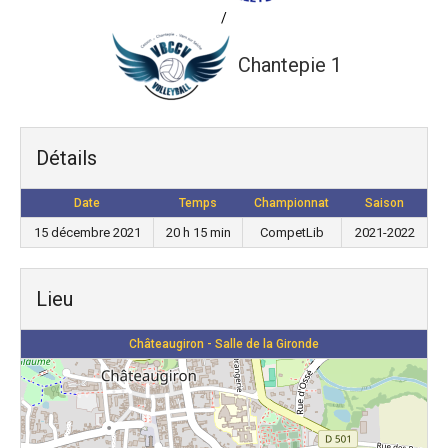
/
Chantepie 1
Détails
Date
Temps
Championnat
Saison
15 décembre 2021
20 h 15 min
CompetLib
2021-2022
Lieu
Châteaugiron - Salle de la Gironde