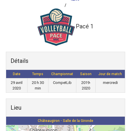
/
Pacé 1
Détails
Date
Temps
Championnat
Saison
Jour de match
29 avril
20 h 30
CompetLib
2019-
mercredi
2020
min
2020
Lieu
Châteaugiron - Salle de la Gironde