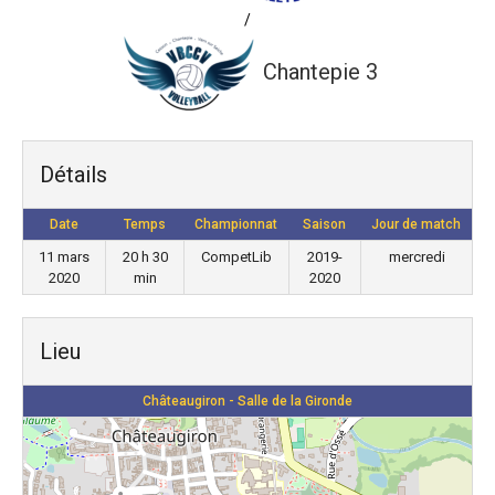
/
Chantepie 3
Détails
Date
Temps
Championnat
Saison
Jour de match
11 mars
20 h 30
CompetLib
2019-
mercredi
2020
min
2020
Lieu
Châteaugiron - Salle de la Gironde