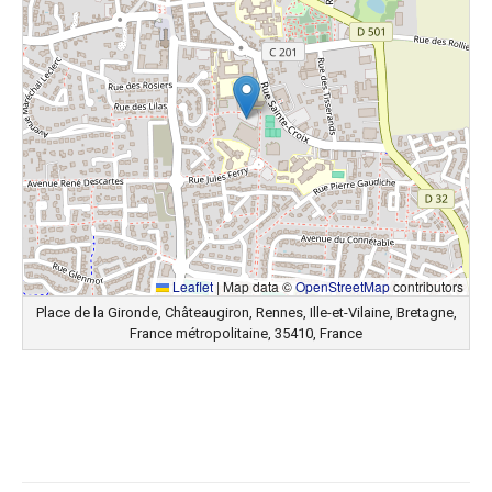
Leaflet
|
Map data ©
OpenStreetMap
contributors
Place de la Gironde, Châteaugiron, Rennes, Ille-et-Vilaine, Bretagne,
France métropolitaine, 35410, France