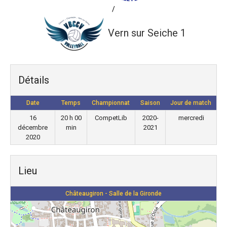
/
Vern sur Seiche 1
Détails
Date
Temps
Championnat
Saison
Jour de match
16
20 h 00
CompetLib
2020-
mercredi
décembre
min
2021
2020
Lieu
Châteaugiron - Salle de la Gironde