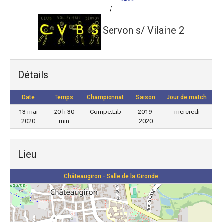
/
Servon s/ Vilaine 2
Détails
Date
Temps
Championnat
Saison
Jour de match
13 mai
20 h 30
CompetLib
2019-
mercredi
2020
min
2020
Lieu
Châteaugiron - Salle de la Gironde