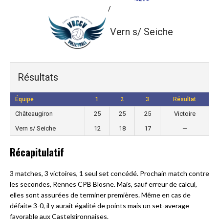
/
Vern s/ Seiche
Résultats
Équipe
1
2
3
Résultat
Châteaugiron
25
25
25
Victoire
Vern s/ Seiche
12
18
17
—
Récapitulatif
3 matches, 3 victoires, 1 seul set concédé. Prochain match contre
les secondes, Rennes CPB Blosne. Mais, sauf erreur de calcul,
elles sont assurées de terminer premières. Même en cas de
défaite 3-0, il y aurait égalité de points mais un set-average
favorable aux Castelgironnaises.