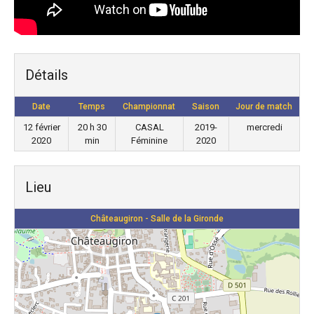
Détails
Date
Temps
Championnat
Saison
Jour de match
12 février
20 h 30
CASAL
2019-
mercredi
2020
min
Féminine
2020
Lieu
Châteaugiron - Salle de la Gironde