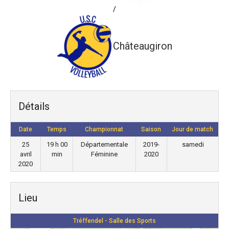
/
Châteaugiron
Détails
Date
Temps
Championnat
Saison
Jour de match
25
19 h 00
Départementale
2019-
samedi
avril
min
Féminine
2020
2020
Lieu
Tréffendel - Salle des Sports